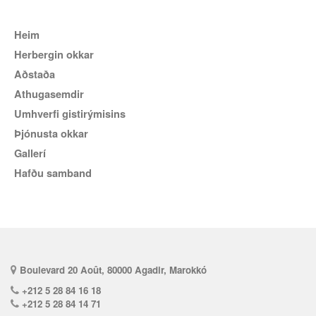
Heim
Herbergin okkar
Aðstaða
Athugasemdir
Umhverfi gistirýmisins
Þjónusta okkar
Gallerí
hafðu samband
Boulevard 20 Août, 80000 Agadir, Marokkó
+212 5 28 84 16 18
+212 5 28 84 14 71