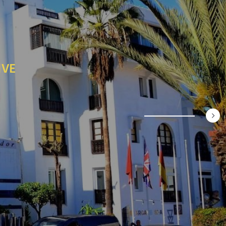
IVE
›