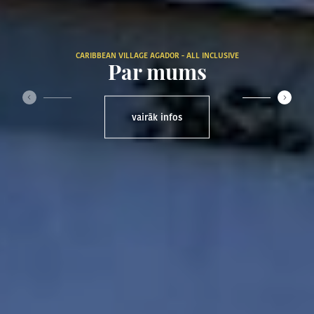
CARIBBEAN VILLAGE AGADOR - ALL INCLUSIVE
Par mums
‹
›
vairāk infos