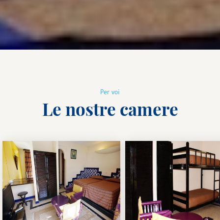
Per voi
Le nostre camere