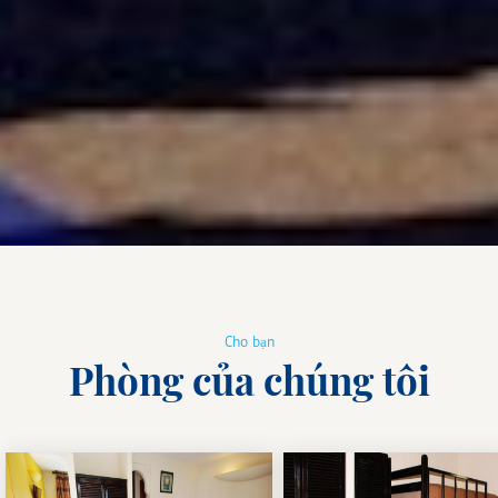
Cho bạn
Phòng của chúng tôi