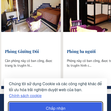
Phòng Giường Đôi
Phòng ba người
Căn phòng này có ban công, được
Phòng này có ban công, được t
trang bị truyền hì...
bị truyền hình c...
Chúng tôi sử dụng Cookie và các công nghệ khác để
tối ưu hóa trải nghiệm duyệt web của bạn.
đọc thêm
đọc thêm
Chính sách cookie
‹
Chấp nhận
›