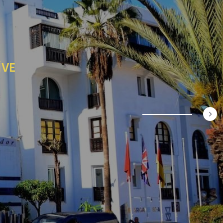
IVE
›