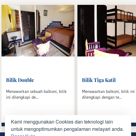
Bilik Double
Bilik Tiga Katil
Menawarkan sebuah balkoni, bilik
Menawarkan balkoni, bilik ini
ini dilengkapi de...
dilengkapi dengan te...
Kami menggunakan Cookies dan teknologi lain
untuk mengoptimumkan pengalaman melayari anda.
lebih info
lebih info