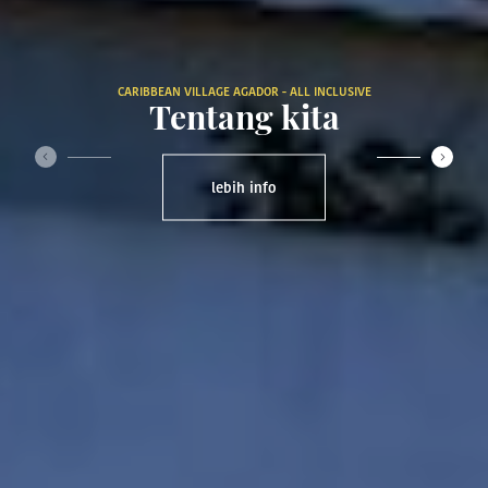
CARIBBEAN VILLAGE AGADOR - ALL INCLUSIVE
Tentang kita
‹
›
lebih info