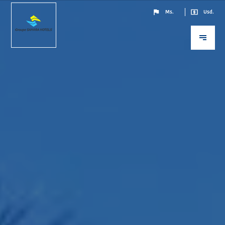
Ms.
Usd.